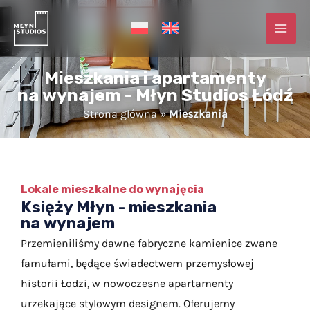
Skip
MAI
to
MEN
content
Mieszkania i apartamenty
na wynajem - Młyn Studios Łódź
Strona główna
»
Mieszkania
Lokale mieszkalne do wynajęcia
Księży Młyn - mieszkania
na wynajem
Przemieniliśmy dawne fabryczne kamienice zwane
famułami, będące świadectwem przemysłowej
historii Łodzi, w nowoczesne apartamenty
urzekające stylowym designem. Oferujemy